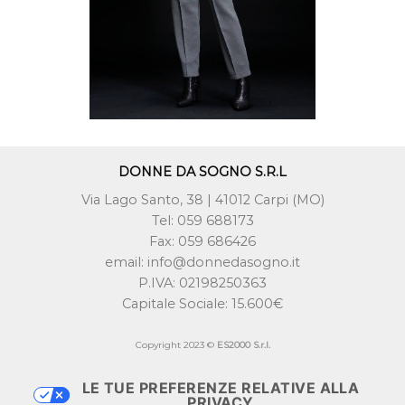
DONNE DA SOGNO S.R.L
Via Lago Santo, 38 | 41012 Carpi (MO)
Tel: 059 688173
Fax: 059 686426
email: info@donnedasogno.it
P.IVA: 02198250363
Capitale Sociale: 15.600€
Copyright 2023 ©
ES2000 S.r.l.
LE TUE PREFERENZE RELATIVE ALLA
PRIVACY